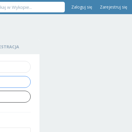
Zaloguj się
Zarejestruj się
ESTRACJA