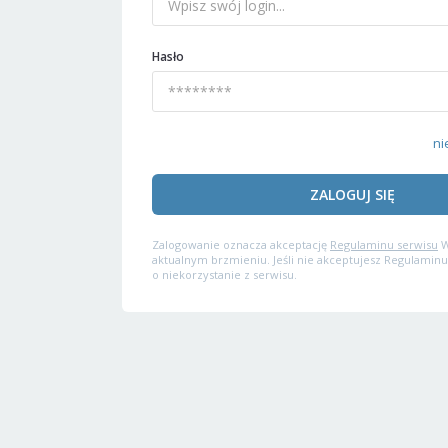
Hasło
ni
ZALOGUJ SIĘ
Zalogowanie oznacza akceptację
Regulaminu serwisu
W
aktualnym brzmieniu. Jeśli nie akceptujesz Regulaminu
o niekorzystanie z serwisu.