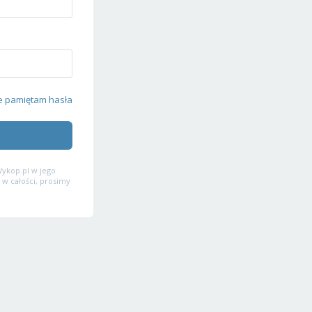
e pamiętam hasła
ykop.pl w jego
 w całości, prosimy