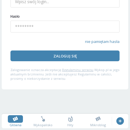
Hasło
nie pamiętam hasła
ZALOGUJ SIĘ
Zalogowanie oznacza akceptację
Regulaminu serwisu
Wykop.pl w jego
aktualnym brzmieniu. Jeśli nie akceptujesz Regulaminu w całości,
prosimy o niekorzystanie z serwisu.
Główna
Wykopalisko
Hity
Mikroblog