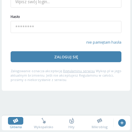
Hasło
nie pamiętam hasła
ZALOGUJ SIĘ
Zalogowanie oznacza akceptację
Regulaminu serwisu
Wykop.pl w jego
aktualnym brzmieniu. Jeśli nie akceptujesz Regulaminu w całości,
prosimy o niekorzystanie z serwisu.
Główna
Wykopalisko
Hity
Mikroblog