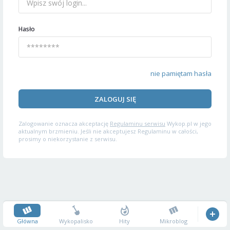
Hasło
nie pamiętam hasła
ZALOGUJ SIĘ
Zalogowanie oznacza akceptację
Regulaminu serwisu
Wykop.pl w jego
aktualnym brzmieniu. Jeśli nie akceptujesz Regulaminu w całości,
prosimy o niekorzystanie z serwisu.
Główna
Wykopalisko
Hity
Mikroblog