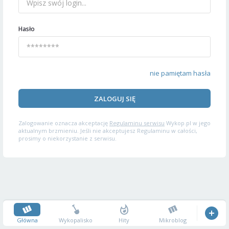
Hasło
nie pamiętam hasła
ZALOGUJ SIĘ
Zalogowanie oznacza akceptację
Regulaminu serwisu
Wykop.pl w jego
aktualnym brzmieniu. Jeśli nie akceptujesz Regulaminu w całości,
prosimy o niekorzystanie z serwisu.
Główna
Wykopalisko
Hity
Mikroblog