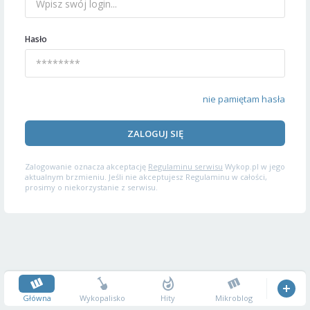
Hasło
nie pamiętam hasła
ZALOGUJ SIĘ
Zalogowanie oznacza akceptację
Regulaminu serwisu
Wykop.pl w jego
aktualnym brzmieniu. Jeśli nie akceptujesz Regulaminu w całości,
prosimy o niekorzystanie z serwisu.
Główna
Wykopalisko
Hity
Mikroblog