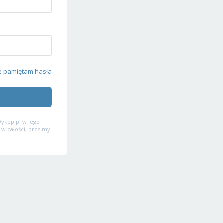
e pamiętam hasła
ykop.pl w jego
 w całości, prosimy