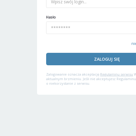
Hasło
ni
ZALOGUJ SIĘ
Zalogowanie oznacza akceptację
Regulaminu serwisu
W
aktualnym brzmieniu. Jeśli nie akceptujesz Regulaminu
o niekorzystanie z serwisu.