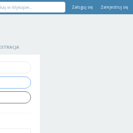
Zaloguj się
Zarejestruj się
ESTRACJA