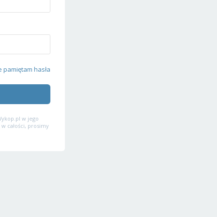
e pamiętam hasła
ykop.pl w jego
 w całości, prosimy