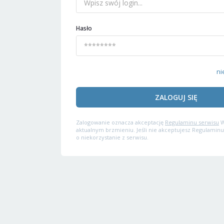
Hasło
ni
ZALOGUJ SIĘ
Zalogowanie oznacza akceptację
Regulaminu serwisu
W
aktualnym brzmieniu. Jeśli nie akceptujesz Regulaminu
o niekorzystanie z serwisu.