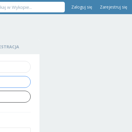
Zaloguj się
Zarejestruj się
ESTRACJA