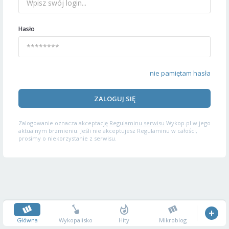
Hasło
nie pamiętam hasła
ZALOGUJ SIĘ
Zalogowanie oznacza akceptację
Regulaminu serwisu
Wykop.pl w jego
aktualnym brzmieniu. Jeśli nie akceptujesz Regulaminu w całości,
prosimy o niekorzystanie z serwisu.
Główna
Wykopalisko
Hity
Mikroblog