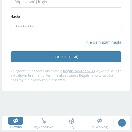
Hasło
nie pamiętam hasła
ZALOGUJ SIĘ
Zalogowanie oznacza akceptację
Regulaminu serwisu
Wykop.pl w jego
aktualnym brzmieniu. Jeśli nie akceptujesz Regulaminu w całości,
prosimy o niekorzystanie z serwisu.
Główna
Wykopalisko
Hity
Mikroblog