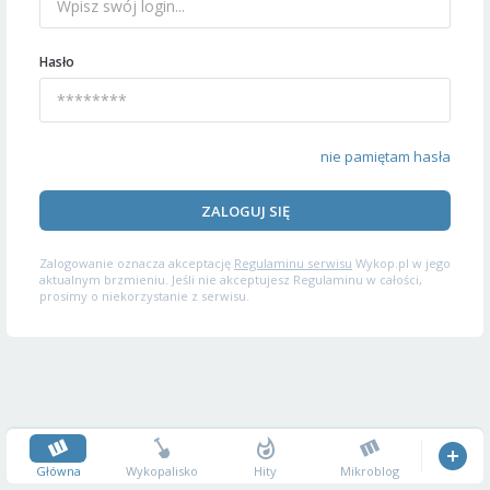
Hasło
nie pamiętam hasła
ZALOGUJ SIĘ
Zalogowanie oznacza akceptację
Regulaminu serwisu
Wykop.pl w jego
aktualnym brzmieniu. Jeśli nie akceptujesz Regulaminu w całości,
prosimy o niekorzystanie z serwisu.
Główna
Wykopalisko
Hity
Mikroblog