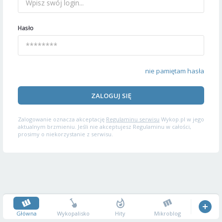
Hasło
nie pamiętam hasła
ZALOGUJ SIĘ
Zalogowanie oznacza akceptację
Regulaminu serwisu
Wykop.pl w jego
aktualnym brzmieniu. Jeśli nie akceptujesz Regulaminu w całości,
prosimy o niekorzystanie z serwisu.
Główna
Wykopalisko
Hity
Mikroblog