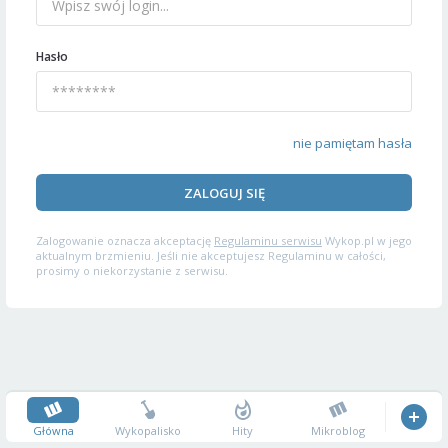
Hasło
nie pamiętam hasła
ZALOGUJ SIĘ
Zalogowanie oznacza akceptację
Regulaminu serwisu
Wykop.pl w jego
aktualnym brzmieniu. Jeśli nie akceptujesz Regulaminu w całości,
prosimy o niekorzystanie z serwisu.
Główna
Wykopalisko
Hity
Mikroblog