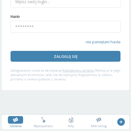
Hasło
nie pamiętam hasła
ZALOGUJ SIĘ
Zalogowanie oznacza akceptację
Regulaminu serwisu
Wykop.pl w jego
aktualnym brzmieniu. Jeśli nie akceptujesz Regulaminu w całości,
prosimy o niekorzystanie z serwisu.
Główna
Wykopalisko
Hity
Mikroblog