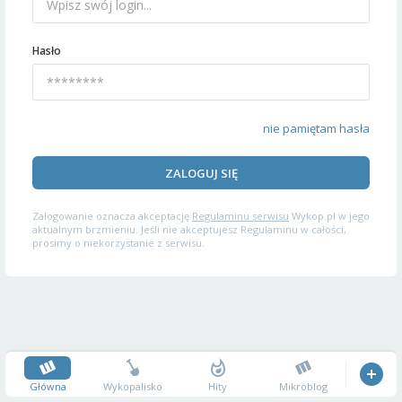
Hasło
nie pamiętam hasła
ZALOGUJ SIĘ
Zalogowanie oznacza akceptację
Regulaminu serwisu
Wykop.pl w jego
aktualnym brzmieniu. Jeśli nie akceptujesz Regulaminu w całości,
prosimy o niekorzystanie z serwisu.
Główna
Wykopalisko
Hity
Mikroblog