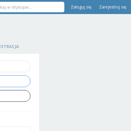
Zaloguj się
Zarejestruj się
ESTRACJA