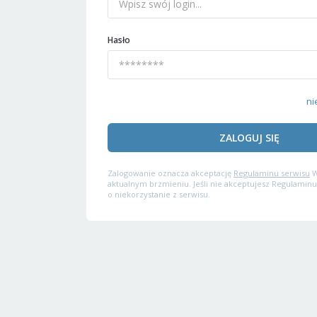
Hasło
ni
ZALOGUJ SIĘ
Zalogowanie oznacza akceptację
Regulaminu serwisu
W
aktualnym brzmieniu. Jeśli nie akceptujesz Regulaminu
o niekorzystanie z serwisu.