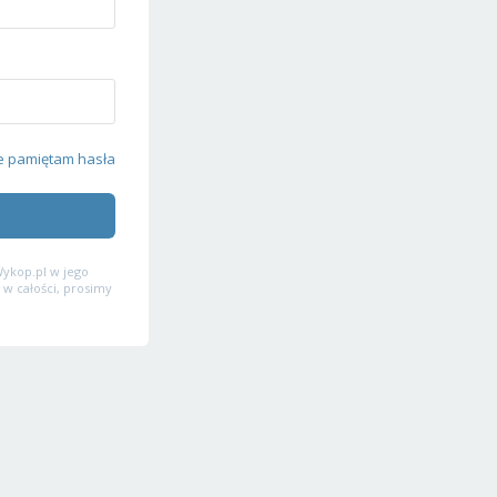
e pamiętam hasła
ykop.pl w jego
 w całości, prosimy