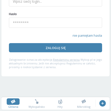
Hasło
nie pamiętam hasła
ZALOGUJ SIĘ
Zalogowanie oznacza akceptację
Regulaminu serwisu
Wykop.pl w jego
aktualnym brzmieniu. Jeśli nie akceptujesz Regulaminu w całości,
prosimy o niekorzystanie z serwisu.
Główna
Wykopalisko
Hity
Mikroblog