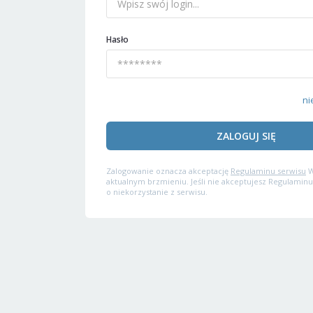
Hasło
ni
ZALOGUJ SIĘ
Zalogowanie oznacza akceptację
Regulaminu serwisu
W
aktualnym brzmieniu. Jeśli nie akceptujesz Regulaminu
o niekorzystanie z serwisu.