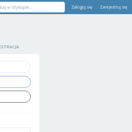
Zaloguj się
Zarejestruj się
ESTRACJA