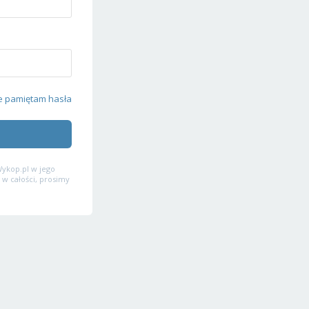
e pamiętam hasła
ykop.pl w jego
 w całości, prosimy