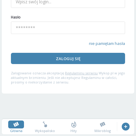
Hasło
nie pamiętam hasła
ZALOGUJ SIĘ
Zalogowanie oznacza akceptację
Regulaminu serwisu
Wykop.pl w jego
aktualnym brzmieniu. Jeśli nie akceptujesz Regulaminu w całości,
prosimy o niekorzystanie z serwisu.
Główna
Wykopalisko
Hity
Mikroblog