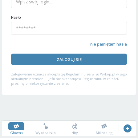
Hasło
nie pamiętam hasła
ZALOGUJ SIĘ
Zalogowanie oznacza akceptację
Regulaminu serwisu
Wykop.pl w jego
aktualnym brzmieniu. Jeśli nie akceptujesz Regulaminu w całości,
prosimy o niekorzystanie z serwisu.
Główna
Wykopalisko
Hity
Mikroblog