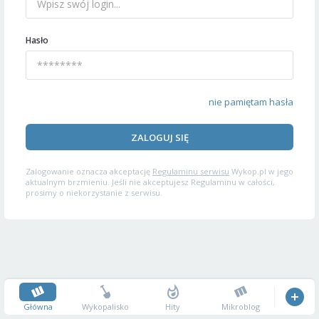
Hasło
nie pamiętam hasła
ZALOGUJ SIĘ
Zalogowanie oznacza akceptację
Regulaminu serwisu
Wykop.pl w jego
aktualnym brzmieniu. Jeśli nie akceptujesz Regulaminu w całości,
prosimy o niekorzystanie z serwisu.
Główna
Wykopalisko
Hity
Mikroblog