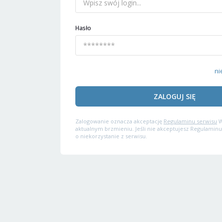
Hasło
ni
ZALOGUJ SIĘ
Zalogowanie oznacza akceptację
Regulaminu serwisu
W
aktualnym brzmieniu. Jeśli nie akceptujesz Regulaminu
o niekorzystanie z serwisu.