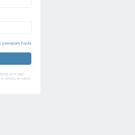
e pamiętam hasła
ykop.pl w jego
 w całości, prosimy