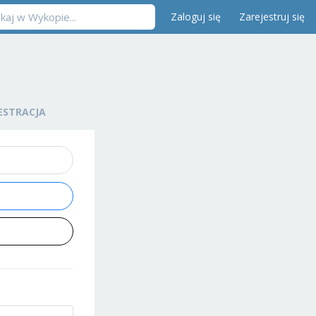
Zaloguj się
Zarejestruj się
ESTRACJA