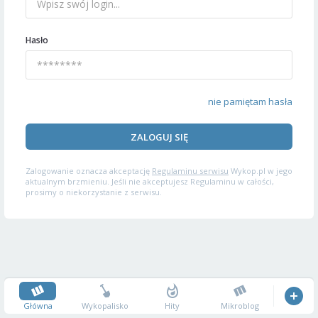
Hasło
nie pamiętam hasła
ZALOGUJ SIĘ
Zalogowanie oznacza akceptację
Regulaminu serwisu
Wykop.pl w jego
aktualnym brzmieniu. Jeśli nie akceptujesz Regulaminu w całości,
prosimy o niekorzystanie z serwisu.
Główna
Wykopalisko
Hity
Mikroblog