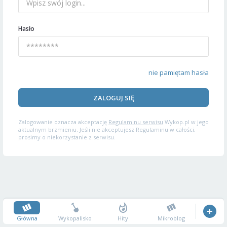
Hasło
nie pamiętam hasła
ZALOGUJ SIĘ
Zalogowanie oznacza akceptację
Regulaminu serwisu
Wykop.pl w jego
aktualnym brzmieniu. Jeśli nie akceptujesz Regulaminu w całości,
prosimy o niekorzystanie z serwisu.
Główna
Wykopalisko
Hity
Mikroblog