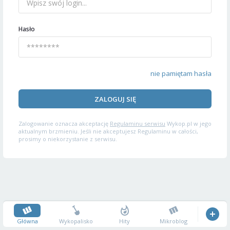
Hasło
nie pamiętam hasła
ZALOGUJ SIĘ
Zalogowanie oznacza akceptację
Regulaminu serwisu
Wykop.pl w jego
aktualnym brzmieniu. Jeśli nie akceptujesz Regulaminu w całości,
prosimy o niekorzystanie z serwisu.
Główna
Wykopalisko
Hity
Mikroblog