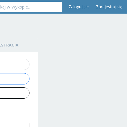
Zaloguj się
Zarejestruj się
ESTRACJA