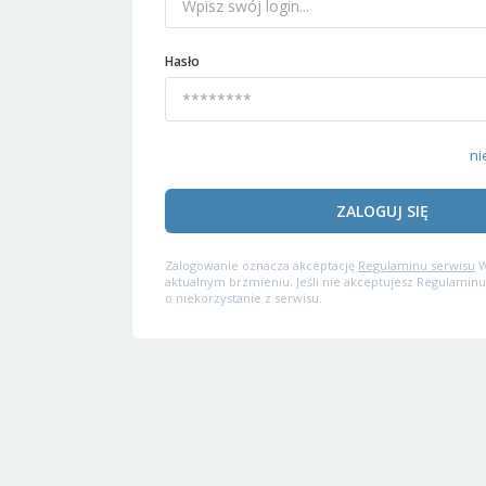
Hasło
ni
ZALOGUJ SIĘ
Zalogowanie oznacza akceptację
Regulaminu serwisu
W
aktualnym brzmieniu. Jeśli nie akceptujesz Regulaminu
o niekorzystanie z serwisu.