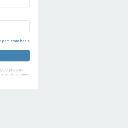
e pamiętam hasła
ykop.pl w jego
 w całości, prosimy