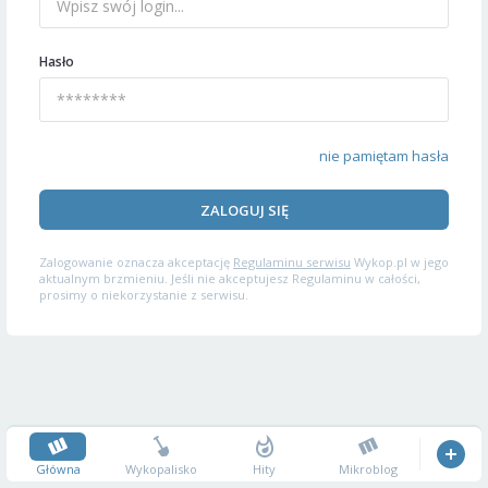
Hasło
nie pamiętam hasła
ZALOGUJ SIĘ
Zalogowanie oznacza akceptację
Regulaminu serwisu
Wykop.pl w jego
aktualnym brzmieniu. Jeśli nie akceptujesz Regulaminu w całości,
prosimy o niekorzystanie z serwisu.
Główna
Wykopalisko
Hity
Mikroblog