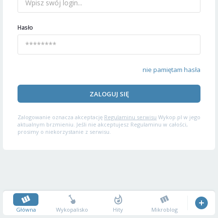
Hasło
nie pamiętam hasła
ZALOGUJ SIĘ
Zalogowanie oznacza akceptację
Regulaminu serwisu
Wykop.pl w jego
aktualnym brzmieniu. Jeśli nie akceptujesz Regulaminu w całości,
prosimy o niekorzystanie z serwisu.
Główna
Wykopalisko
Hity
Mikroblog