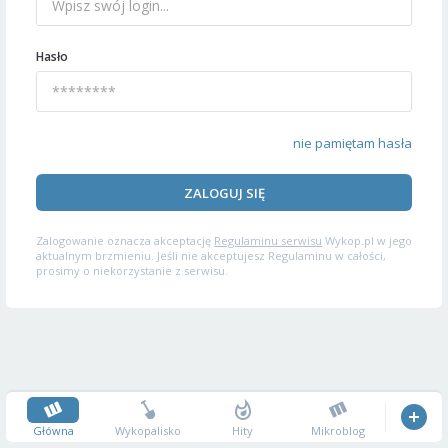
Hasło
nie pamiętam hasła
ZALOGUJ SIĘ
Zalogowanie oznacza akceptację
Regulaminu serwisu
Wykop.pl w jego
aktualnym brzmieniu. Jeśli nie akceptujesz Regulaminu w całości,
prosimy o niekorzystanie z serwisu.
Główna
Wykopalisko
Hity
Mikroblog