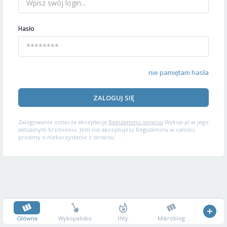
Hasło
nie pamiętam hasła
ZALOGUJ SIĘ
Zalogowanie oznacza akceptację
Regulaminu serwisu
Wykop.pl w jego
aktualnym brzmieniu. Jeśli nie akceptujesz Regulaminu w całości,
prosimy o niekorzystanie z serwisu.
Główna
Wykopalisko
Hity
Mikroblog