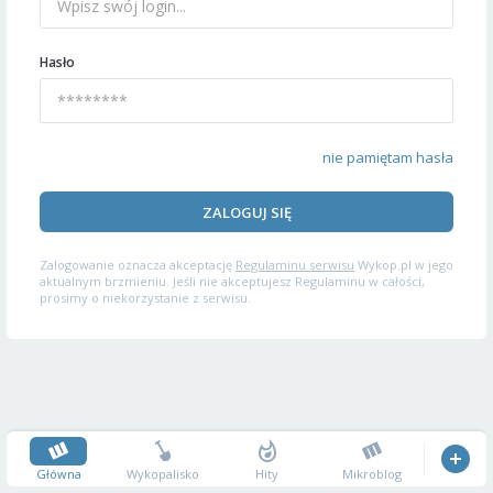
Hasło
nie pamiętam hasła
ZALOGUJ SIĘ
Zalogowanie oznacza akceptację
Regulaminu serwisu
Wykop.pl w jego
aktualnym brzmieniu. Jeśli nie akceptujesz Regulaminu w całości,
prosimy o niekorzystanie z serwisu.
Główna
Wykopalisko
Hity
Mikroblog