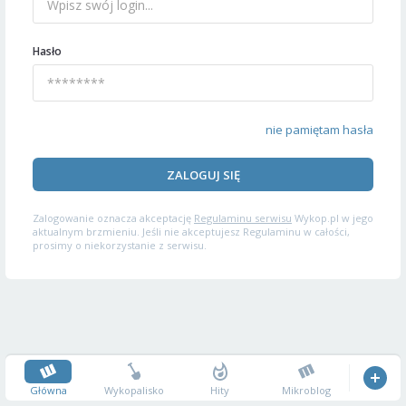
Hasło
nie pamiętam hasła
ZALOGUJ SIĘ
Zalogowanie oznacza akceptację
Regulaminu serwisu
Wykop.pl w jego
aktualnym brzmieniu. Jeśli nie akceptujesz Regulaminu w całości,
prosimy o niekorzystanie z serwisu.
Główna
Wykopalisko
Hity
Mikroblog