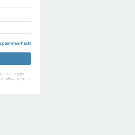
e pamiętam hasła
ykop.pl w jego
 w całości, prosimy