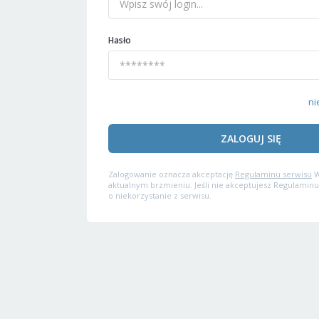
Hasło
ni
ZALOGUJ SIĘ
Zalogowanie oznacza akceptację
Regulaminu serwisu
W
aktualnym brzmieniu. Jeśli nie akceptujesz Regulaminu
o niekorzystanie z serwisu.