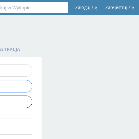
Zaloguj się
Zarejestruj się
ESTRACJA