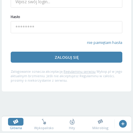
Hasło
nie pamiętam hasła
ZALOGUJ SIĘ
Zalogowanie oznacza akceptację
Regulaminu serwisu
Wykop.pl w jego
aktualnym brzmieniu. Jeśli nie akceptujesz Regulaminu w całości,
prosimy o niekorzystanie z serwisu.
Główna
Wykopalisko
Hity
Mikroblog