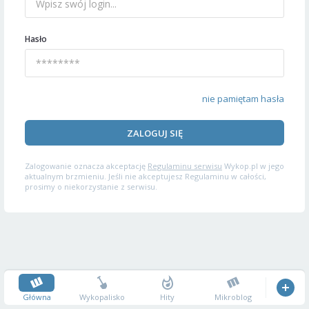
Hasło
nie pamiętam hasła
ZALOGUJ SIĘ
Zalogowanie oznacza akceptację
Regulaminu serwisu
Wykop.pl w jego
aktualnym brzmieniu. Jeśli nie akceptujesz Regulaminu w całości,
prosimy o niekorzystanie z serwisu.
Główna
Wykopalisko
Hity
Mikroblog