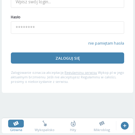
Hasło
nie pamiętam hasła
ZALOGUJ SIĘ
Zalogowanie oznacza akceptację
Regulaminu serwisu
Wykop.pl w jego
aktualnym brzmieniu. Jeśli nie akceptujesz Regulaminu w całości,
prosimy o niekorzystanie z serwisu.
Główna
Wykopalisko
Hity
Mikroblog