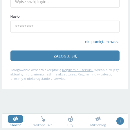
Hasło
nie pamiętam hasła
ZALOGUJ SIĘ
Zalogowanie oznacza akceptację
Regulaminu serwisu
Wykop.pl w jego
aktualnym brzmieniu. Jeśli nie akceptujesz Regulaminu w całości,
prosimy o niekorzystanie z serwisu.
Główna
Wykopalisko
Hity
Mikroblog