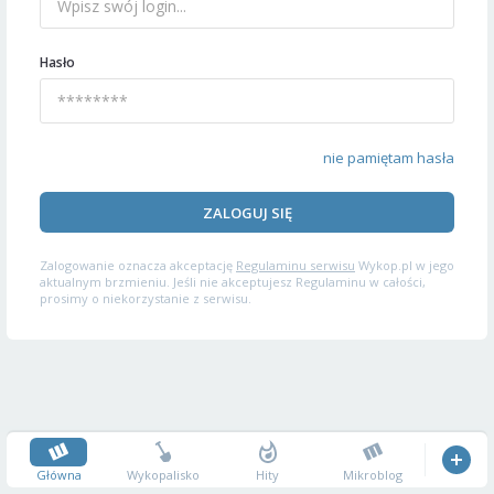
Hasło
nie pamiętam hasła
ZALOGUJ SIĘ
Zalogowanie oznacza akceptację
Regulaminu serwisu
Wykop.pl w jego
aktualnym brzmieniu. Jeśli nie akceptujesz Regulaminu w całości,
prosimy o niekorzystanie z serwisu.
Główna
Wykopalisko
Hity
Mikroblog