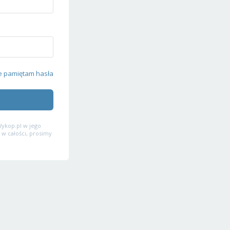
e pamiętam hasła
ykop.pl w jego
 w całości, prosimy