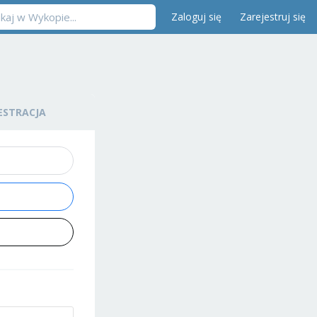
Zaloguj się
Zarejestruj się
ESTRACJA