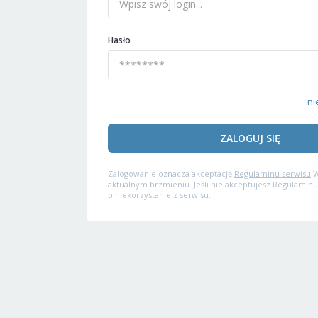
Hasło
ni
ZALOGUJ SIĘ
Zalogowanie oznacza akceptację
Regulaminu serwisu
W
aktualnym brzmieniu. Jeśli nie akceptujesz Regulaminu
o niekorzystanie z serwisu.