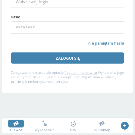
Hasło
nie pamiętam hasła
ZALOGUJ SIĘ
Zalogowanie oznacza akceptację
Regulaminu serwisu
Wykop.pl w jego
aktualnym brzmieniu. Jeśli nie akceptujesz Regulaminu w całości,
prosimy o niekorzystanie z serwisu.
Główna
Wykopalisko
Hity
Mikroblog