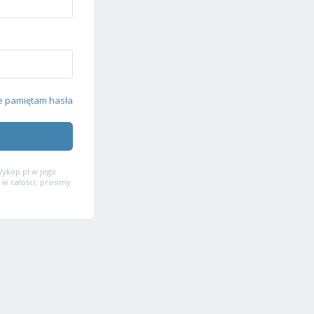
e pamiętam hasła
ykop.pl w jego
 w całości, prosimy