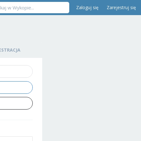
Zaloguj się
Zarejestruj się
ESTRACJA