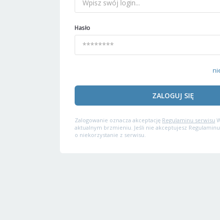
Hasło
ni
ZALOGUJ SIĘ
Zalogowanie oznacza akceptację
Regulaminu serwisu
W
aktualnym brzmieniu. Jeśli nie akceptujesz Regulaminu
o niekorzystanie z serwisu.