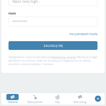
Hasło
nie pamiętam hasła
ZALOGUJ SIĘ
Zalogowanie oznacza akceptację
Regulaminu serwisu
Wykop.pl w jego
aktualnym brzmieniu. Jeśli nie akceptujesz Regulaminu w całości,
prosimy o niekorzystanie z serwisu.
Główna
Wykopalisko
Hity
Mikroblog