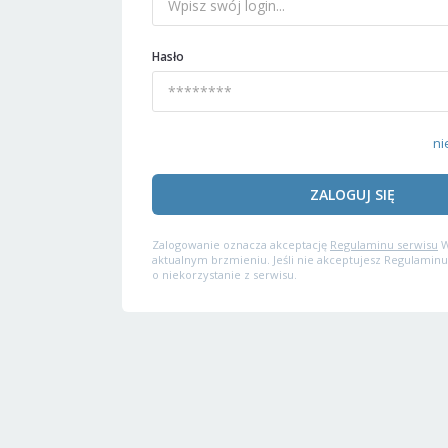
Hasło
ni
ZALOGUJ SIĘ
Zalogowanie oznacza akceptację
Regulaminu serwisu
W
aktualnym brzmieniu. Jeśli nie akceptujesz Regulaminu
o niekorzystanie z serwisu.