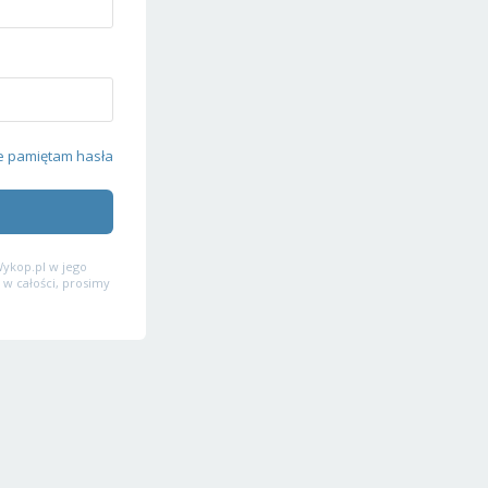
e pamiętam hasła
ykop.pl w jego
 w całości, prosimy