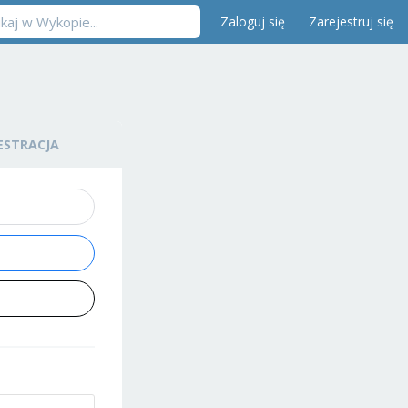
Zaloguj się
Zarejestruj się
ESTRACJA