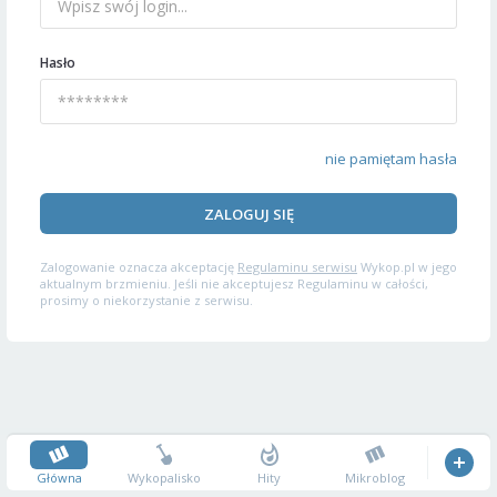
Hasło
nie pamiętam hasła
ZALOGUJ SIĘ
Zalogowanie oznacza akceptację
Regulaminu serwisu
Wykop.pl w jego
aktualnym brzmieniu. Jeśli nie akceptujesz Regulaminu w całości,
prosimy o niekorzystanie z serwisu.
Główna
Wykopalisko
Hity
Mikroblog