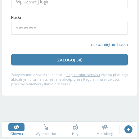
Hasło
nie pamiętam hasła
ZALOGUJ SIĘ
Zalogowanie oznacza akceptację
Regulaminu serwisu
Wykop.pl w jego
aktualnym brzmieniu. Jeśli nie akceptujesz Regulaminu w całości,
prosimy o niekorzystanie z serwisu.
Główna
Wykopalisko
Hity
Mikroblog