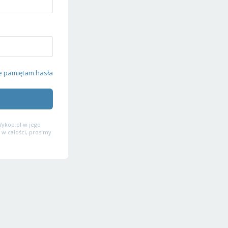
e pamiętam hasła
ykop.pl w jego
 w całości, prosimy