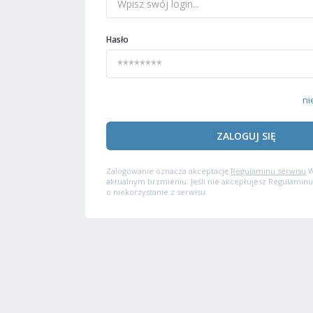
Hasło
ni
ZALOGUJ SIĘ
Zalogowanie oznacza akceptację
Regulaminu serwisu
W
aktualnym brzmieniu. Jeśli nie akceptujesz Regulaminu
o niekorzystanie z serwisu.