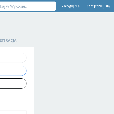
Zaloguj się
Zarejestruj się
ESTRACJA