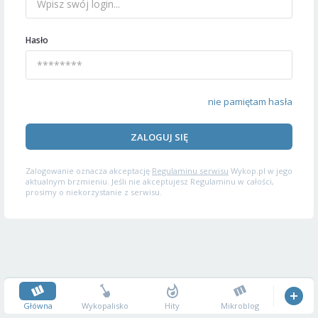
Hasło
nie pamiętam hasła
ZALOGUJ SIĘ
Zalogowanie oznacza akceptację
Regulaminu serwisu
Wykop.pl w jego
aktualnym brzmieniu. Jeśli nie akceptujesz Regulaminu w całości,
prosimy o niekorzystanie z serwisu.
Główna
Wykopalisko
Hity
Mikroblog