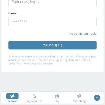
Hasło
nie pamiętam hasła
ZALOGUJ SIĘ
Zalogowanie oznacza akceptację
Regulaminu serwisu
Wykop.pl w jego
aktualnym brzmieniu. Jeśli nie akceptujesz Regulaminu w całości,
prosimy o niekorzystanie z serwisu.
Główna
Wykopalisko
Hity
Mikroblog