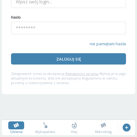
Hasło
nie pamiętam hasła
ZALOGUJ SIĘ
Zalogowanie oznacza akceptację
Regulaminu serwisu
Wykop.pl w jego
aktualnym brzmieniu. Jeśli nie akceptujesz Regulaminu w całości,
prosimy o niekorzystanie z serwisu.
Główna
Wykopalisko
Hity
Mikroblog