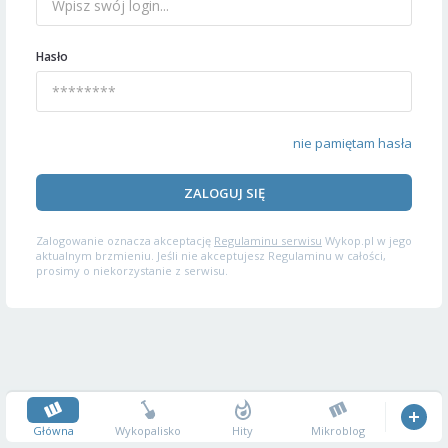
Hasło
nie pamiętam hasła
ZALOGUJ SIĘ
Zalogowanie oznacza akceptację
Regulaminu serwisu
Wykop.pl w jego
aktualnym brzmieniu. Jeśli nie akceptujesz Regulaminu w całości,
prosimy o niekorzystanie z serwisu.
Główna
Wykopalisko
Hity
Mikroblog